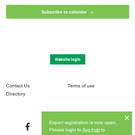
n
V
t
Subscribe to calendar
i
s
e
w
s
Website login
N
a
Contact Us
Terms of use
v
Directory
i
g
Connect with us
a
Export registration is now open.
facebook
twitter
instagram
youtube
Please login to
Avo hub
to